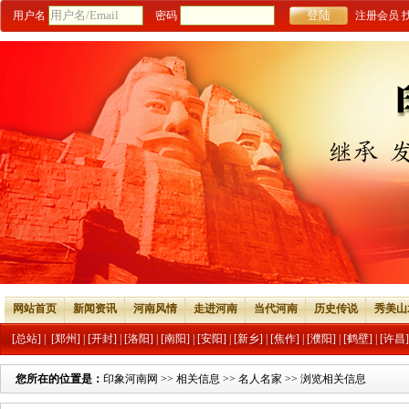
用户名
密码
注册会员
网站首页
新闻资讯
河南风情
走进河南
当代河南
历史传说
秀美山
[总站]
|
[郑州]
|
[开封]
|
[洛阳]
|
[南阳]
|
[安阳]
|
[新乡]
|
[焦作]
|
[濮阳]
|
[鹤壁]
|
[许昌]
您所在的位置是：
印象河南网
>>
相关信息
>>
名人名家
>> 浏览相关信息