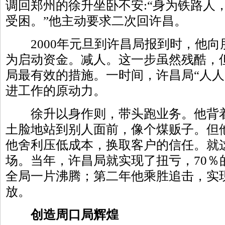
调回郑州的徐升坐卧不安:“身为铁路人
受困。”他主动要求二次回许昌。
2000年元旦到许昌局报到时，他向朋
为启动资金。减人。这一步虽然残酷，
局最有效的措施。一时间，许昌局“人人
进工作的原动力。
徐升以身作则，带头跑业务。他背着
土脸地站到别人面前，像个煤贩子。但
他舍利压低成本，换取客户的信任。就
场。当年，许昌局就实现了扭亏，70％
全局一片沸腾；第二年他乘胜追击，实现
放。
创造周口局辉煌