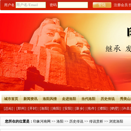
用户名
密码
注册会员
城市首页
新闻资讯
洛阳风情
走进洛阳
当代洛阳
历史传说
秀美山
[总站]
|
[郑州]
|
[开封]
|
[洛阳]
|
[南阳]
|
[安阳]
|
[新乡]
|
[焦作]
|
[濮阳]
|
[鹤壁]
|
[许昌]
您所在的位置是：
印象河南网
>>
洛阳
>>
历史传说
>>
传说赏析
>> 浏览洛阳