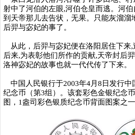
射中了河伯的左眼,河伯仓皇而逃。河伯
到天帝那儿去告状，无果。只能灰溜溜地
后羿与宓妃的事了。
从此，后羿与宓妃便在洛阳居住下来,
后来,为表彰他们所作的贡献,天帝封后
洛神宓妃的故事也就一代代传了下来。
中国人民银行于2003年4月8日发行
纪念币（第3组）。该套彩色金银纪念
图，1盎司彩色银质纪念币背面图案之