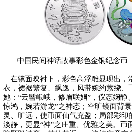
中国民间神话故事彩色金银纪念币（
在镜面映衬下，彩色高浮雕显现出，
衣，裙裾繁复、飘逸，风带婉约萦绕、
她：“云髻峨峨，修眉联娟”，仪态娴静
惊鸿，婉若游龙”之神态；空旷镜面背
灵、旷远，使币面仙气充盈；局部彩印
淡静，更显“神”之庄重、优雅之美。币