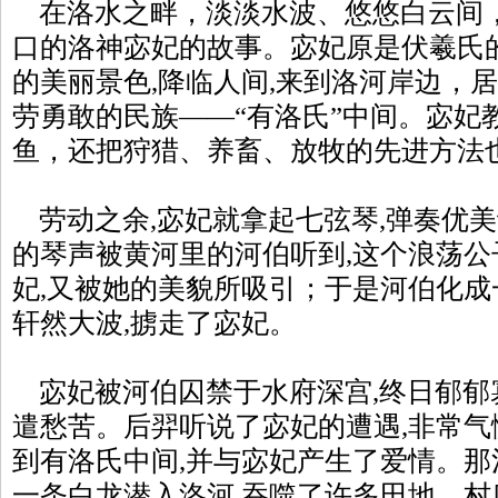
在洛水之畔，淡淡水波、悠悠白云间
口的洛神宓妃的故事。宓妃原是伏羲氏
的美丽景色,降临人间,来到洛河岸边，
劳勇敢的民族——“有洛氏”中间。宓妃
鱼，还把狩猎、养畜、放牧的先进方法
劳动之余,宓妃就拿起七弦琴,弹奏优美
的琴声被黄河里的河伯听到,这个浪荡公
妃,又被她的美貌所吸引；于是河伯化成
轩然大波,掳走了宓妃。
宓妃被河伯囚禁于水府深宫,终日郁郁
遣愁苦。后羿听说了宓妃的遭遇,非常气
到有洛氏中间,并与宓妃产生了爱情。
一条白龙潜入洛河,吞噬了许多田地、村