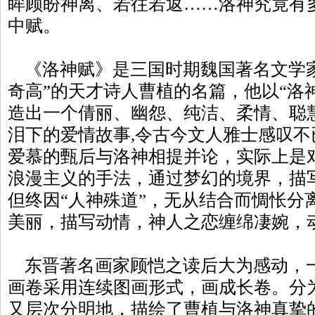
眸顾盼神离、若往若返……洛神究竟有
中赋。
《洛神赋》是三国时期魏国著名文学家
奇高”的天才诗人曹植的名篇，他以“洛神
造出一个倩丽、幽怨、纯洁、柔情、聪
泪下的爱情故事,令古今文人雅士感叹
爱慕的甄后与洛神相提并论，实际上是
浪漫主义的手法，通过梦幻的境界，描
但终因“人神殊道”，无从结合而惆怅分
美丽，描写动情，神人之恋缠绵凄婉，
东晋著名画家顾恺之读后大为感动，
画卷采用连续图画形式，画成长卷。分
又层次分明地，描绘了曹植与洛神真挚