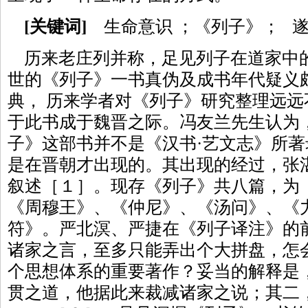
[关键词]
生命意识 ；《列子》； 
历来老庄列并称，足见列子在道家中
世的《列子》一书真伪及成书年代疑义
典， 历来学者对《列子》研究整理远
于此书成于魏晋之际。冯友兰先生认为
子》这部书并不是《汉书·艺文志》所
是在晋朝才出现的。其出现的经过，张
叙述［１］。现存《列子》共八篇，为
《周穆王》、《仲尼》、《汤问》、《
符》。严北溟、严捷在《列子译注》的
诸家之言，至多只能弄出个大拼盘，怎
个思想体系的重要著作？妥当的解释是
贯之道，他据此来裁减诸家之说；其二