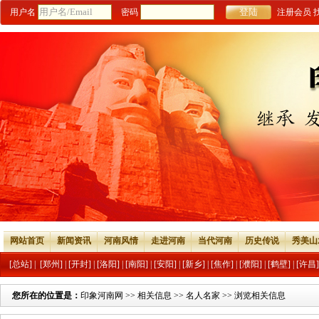
用户名
密码
注册会员
网站首页
新闻资讯
河南风情
走进河南
当代河南
历史传说
秀美山
[总站]
|
[郑州]
|
[开封]
|
[洛阳]
|
[南阳]
|
[安阳]
|
[新乡]
|
[焦作]
|
[濮阳]
|
[鹤壁]
|
[许昌]
您所在的位置是：
印象河南网
>>
相关信息
>>
名人名家
>> 浏览相关信息