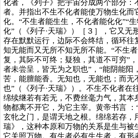
化者，《列子》把宇宙分成两个部分：
者。并指出不生不化者能使万物生化而
化。“不生者能生生，不化者能化化”“
化”（《列子·天瑞》）［３］，它又无
存在默默运行，边际不会终结，循环往
知无能而又无所不知无所不能。“不生
复，其际不可终；疑独，其道不可穷”，
者未尝呈，皆无为之职也”，“能阴能阳
苦，能膻能香。无知也，无能也；而无
也”（《列子·天瑞》）。不生不化者在
绵续继若有若无，不费丝毫力气，其本
物都离不开它，为它主宰。黄帝书言 ：
玄牝之门，是谓天地之根。绵绵若存，用
瑞》，这种本原和万物的关系是生与被
它关照万物。有生者必有生生者，有形