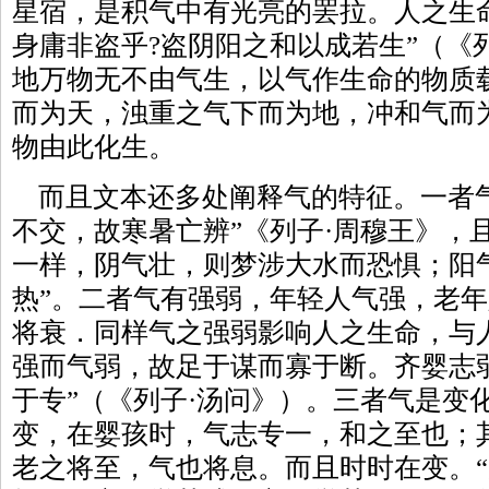
星宿，是积气中有光亮的罢拉。人之生
身庸非盗乎?盗阴阳之和以成若生”（《
地万物无不由气生，以气作生命的物质
而为天，浊重之气下而为地，冲和气而
物由此化生。
而且文本还多处阐释气的特征。一者气
不交，故寒暑亡辨”《列子·周穆王》，
一样，阴气壮，则梦涉大水而恐惧；阳
热”。二者气有强弱，年轻人气强，老
将衰．同样气之强弱影响人之生命，与
强而气弱，故足于谋而寡于断。齐婴志
于专”（《列子·汤问》）。三者气是变
变，在婴孩时，气志专一，和之至也；
老之将至，气也将息。而且时时在变。