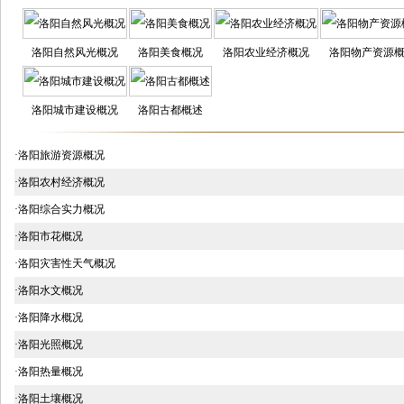
洛阳自然风光概况
洛阳美食概况
洛阳农业经济概况
洛阳物产资源
洛阳城市建设概况
洛阳古都概述
·洛阳旅游资源概况
·洛阳农村经济概况
·洛阳综合实力概况
·洛阳市花概况
·洛阳灾害性天气概况
·洛阳水文概况
·洛阳降水概况
·洛阳光照概况
·洛阳热量概况
·洛阳土壤概况