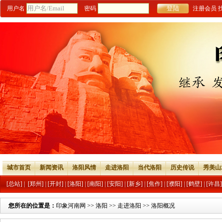
用户名
密码
注册会员
城市首页
新闻资讯
洛阳风情
走进洛阳
当代洛阳
历史传说
秀美山
[总站]
|
[郑州]
|
[开封]
|
[洛阳]
|
[南阳]
|
[安阳]
|
[新乡]
|
[焦作]
|
[濮阳]
|
[鹤壁]
|
[许昌]
您所在的位置是：
印象河南网
>>
洛阳
>>
走进洛阳
>>
洛阳概况