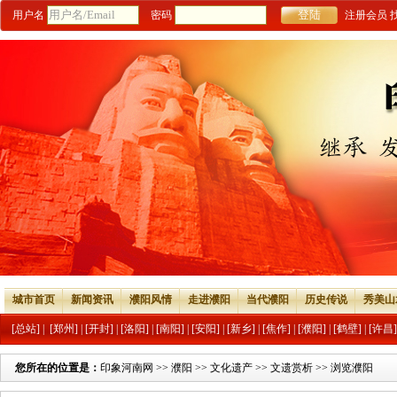
用户名
密码
注册会员
城市首页
新闻资讯
濮阳风情
走进濮阳
当代濮阳
历史传说
秀美山
[总站]
|
[郑州]
|
[开封]
|
[洛阳]
|
[南阳]
|
[安阳]
|
[新乡]
|
[焦作]
|
[濮阳]
|
[鹤壁]
|
[许昌]
您所在的位置是：
印象河南网
>>
濮阳
>>
文化遗产
>>
文遗赏析
>> 浏览濮阳