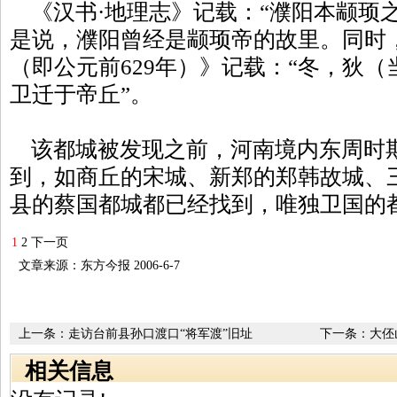
《汉书·地理志》记载：“濮阳本颛顼之
是说，濮阳曾经是颛顼帝的故里。同时
（即公元前629年）》记载：“冬，狄
卫迁于帝丘”。
该都城被发现之前，河南境内东周时
到，如商丘的宋城、新郑的郑韩故城、
县的蔡国都城都已经找到，唯独卫国的
1
2
下一页
文章来源：东方今报 2006-6-7
上一条：
走访台前县孙口渡口“将军渡”旧址
下一条：
大伾
相关信息