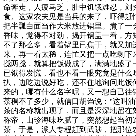
命奔走，人疲马乏，肚中饥饿难忍，刘
食。这家农夫见是当兵的来了，吓得赶
把半瓢白面当作大米放进锅里。煮了一
香味，觉得不对劲，揭开锅盖一看，方
不了那么多，看着锅里已焦于，就又加
来，再一看太稀，连忙又把一点吃剩下
搅两搅，就算把饭做成了，满满地盛了
已饿得发慌，看也不看一眼究竟是什么
扒，边吃边说好吃，还不住地询问此饭
来的，哪有什么名字呢，又一想自己往
茶稠不了多少，就信口胡诌说："这叫油
茶的名称就出现了，而且是深深地留在
称帝，山珍海味吃腻了，突然想起当初
茶，于是，派人专程赶到武陟，把那位