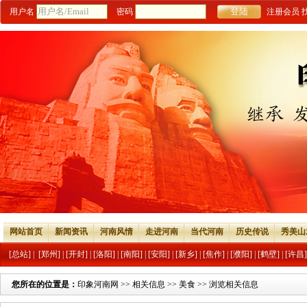
用户名
密码
注册会员
网站首页
新闻资讯
河南风情
走进河南
当代河南
历史传说
秀美山
[总站]
|
[郑州]
|
[开封]
|
[洛阳]
|
[南阳]
|
[安阳]
|
[新乡]
|
[焦作]
|
[濮阳]
|
[鹤壁]
|
[许昌]
您所在的位置是：
印象河南网
>>
相关信息
>>
美食
>> 浏览相关信息