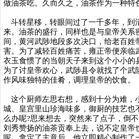
做油茶吃。久而久之，油茶作为一种特
斗转星移，转眼间过了一千多年，到
来。油茶的盛行，同样也是与皇帝关系
间，黄河武陟地段多次决口，给老百姓
害。为了减轻百姓痛苦，雍正帝便亲临
衣玉食惯了的当朝天子来到这个小小的
为了讨皇帝欢心，武陟县令就找了个武
作风味独特的佳肴，调理皇帝的饮食。
这个厨师左思右想，感到十分为难，
城、皇宫里山珍海味多，御厨的技艺也
么办呢?思来想去，突然来了点子，倒
刘秀赞扬的油茶贡奉上去，说不定皇帝
呢。拿定了主意后，他立即精心制作了