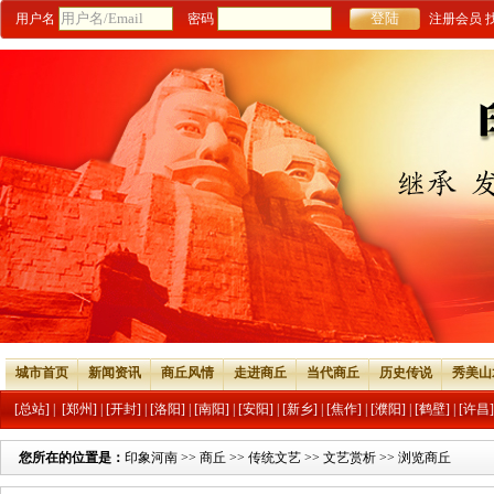
用户名
密码
注册会员
城市首页
新闻资讯
商丘风情
走进商丘
当代商丘
历史传说
秀美山
[总站]
|
[郑州]
|
[开封]
|
[洛阳]
|
[南阳]
|
[安阳]
|
[新乡]
|
[焦作]
|
[濮阳]
|
[鹤壁]
|
[许昌]
您所在的位置是：
印象河南
>>
商丘
>>
传统文艺
>>
文艺赏析
>> 浏览商丘