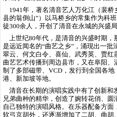
1941年，著名清音艺人万化江（裴桥
县的翁倒山”）以马桥乡的常集作为科
徒300余人，开创了清音在永城的兴盛
上世纪80年代，是清音的兴盛时期，
是远近闻名的“曲艺之乡”，涌现出一批
翠云、何文白令、喜仙、武秀英、贾红
曲艺艺术传播到周边县市，又在阜阳、
制了多部磁带、VCD，发行到全国各地
港、新加坡等地。
清音在长期的演唱实践中有了创新和
兄弟曲种的精华，创造了婉转花俏、圆
自己独特的演唱风格。在乐器配备方面
软弓京胡外，还逐渐增加了二胡、曲胡