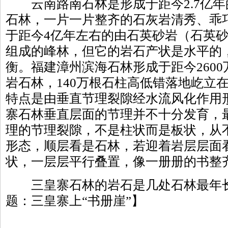
云南路南石林是形成于距今2.7亿年
石林，一片一片整齐的石灰岩清秀、乖
于距今4亿年左右的由石英砂岩（石英
组成的峰林，但它的岩石产状是水平的，
衡。福建漳州滨海石林形成于距今2600
岩石林，140万根石柱高低错落地屹立
特点是由垂直节理裂隙经水流风化作用
寨石林垂直层面的节理并不十分发育，
理的节理裂隙，不是柱状而是板状，从
形态，顺层看是石林，若迎着岩层层面
状，一层层平行叠置，像一册册的书整
三皇寨石林的岩石是几处石林最年长
题：三皇寨上“书册崖”】