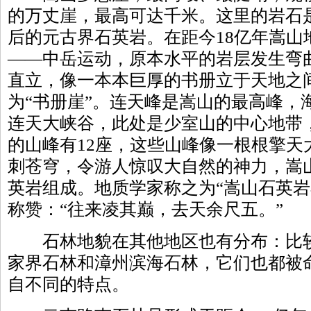
的万丈崖，最高可达千米。这里的岩石是
后的元古界石英岩。在距今18亿年嵩山
——中岳运动，原本水平的岩层发生弯
直立，像一本本巨厚的书册立于天地之
为“书册崖”。连天峰是嵩山的最高峰，海
连天大峡谷，此处是少室山的中心地带，
的山峰有12座，这些山峰像一根根擎天
刺苍穹，令游人惊叹大自然的神力，嵩
英岩组成。地质学家称之为“嵩山石英岩
称赞：“往来凌其巅，去天余尺五。”
石林地貌在其他地区也有分布：比较
家界石林和漳州滨海石林，它们也都被
自不同的特点。