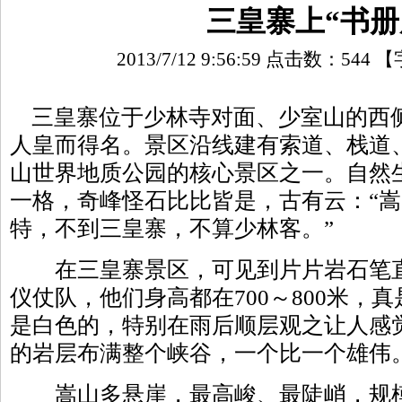
三皇寨上“书册
2013/7/12 9:56:59 点击数：
544
【
三皇寨位于少林寺对面、少室山的西
人皇而得名。景区沿线建有索道、栈道
山世界地质公园的核心景区之一。自然
一格，奇峰怪石比比皆是，古有云：“
特，不到三皇寨，不算少林客。”
在三皇寨景区，可见到片片岩石笔直
仪仗队，他们身高都在700～800米，
是白色的，特别在雨后顺层观之让人感
的岩层布满整个峡谷，一个比一个雄伟
嵩山多悬崖，最高峻、最陡峭，规模