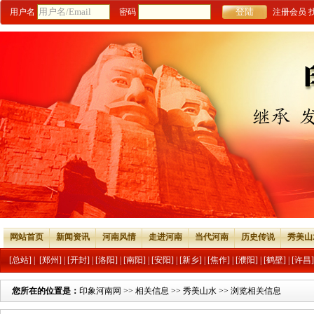
用户名
密码
注册会员
网站首页
新闻资讯
河南风情
走进河南
当代河南
历史传说
秀美山
[总站]
|
[郑州]
|
[开封]
|
[洛阳]
|
[南阳]
|
[安阳]
|
[新乡]
|
[焦作]
|
[濮阳]
|
[鹤壁]
|
[许昌]
您所在的位置是：
印象河南网
>>
相关信息
>>
秀美山水
>> 浏览相关信息