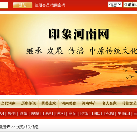
注册会员
找回密码
当代河南
历史传说
秀美山水
河南美食
河南特产
名人名家
传统文艺
乡]
|
[焦作]
|
[濮阳]
|
[鹤壁]
|
[许昌]
|
[漯河]
|
[商丘]
|
[信阳]
|
[周口]
|
[济源]
|
[平顶山]
|
[
化遗产
>> 浏览相关信息