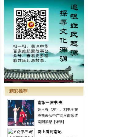
精彩推荐
南阳三弦书 央
姬玉香（左）、刘书全在
央视表演中广网河南频道
南阳消息..
[详细]
网上看河南记