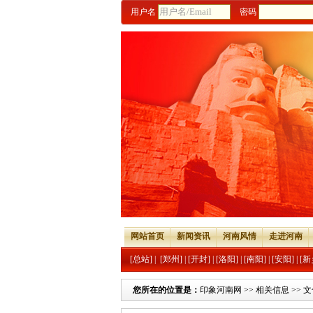
用户名
密码
网站首页
新闻资讯
河南风情
走进河南
[总站]
|
[郑州]
|
[开封]
|
[洛阳]
|
[南阳]
|
[安阳]
|
[新
您所在的位置是：
印象河南网
>>
相关信息
>>
文