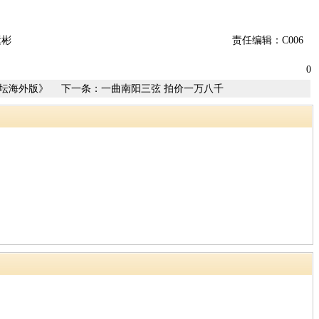
运彬
责任编辑：C006
0
坛海外版》
下一条：
一曲南阳三弦 拍价一万八千