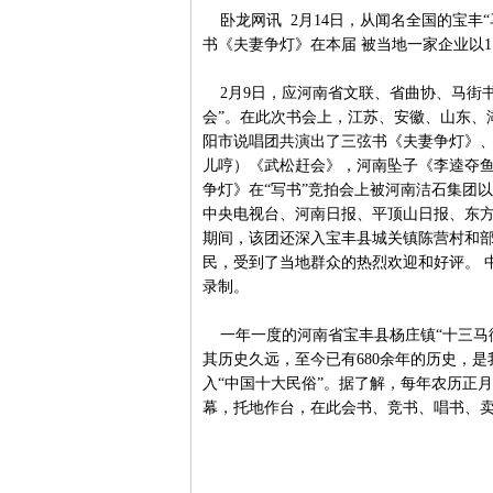
卧龙网讯 2月14日，从闻名全国的宝丰
书《夫妻争灯》在本届 被当地一家企业以1
2月9日，应河南省文联、省曲协、马街书
会”。在此次书会上，江苏、安徽、山东、
阳市说唱团共演出了三弦书《夫妻争灯》
儿哼）《武松赶会》，河南坠子《李逵夺鱼
争灯》在“写书”竞拍会上被河南洁石集团以
中央电视台、河南日报、平顶山日报、东方
期间，该团还深入宝丰县城关镇陈营村和
民，受到了当地群众的热烈欢迎和好评。 
录制。
一年一度的河南省宝丰县杨庄镇“十三马
其历史久远，至今已有680余年的历史，
入“中国十大民俗”。据了解，每年农历正
幕，托地作台，在此会书、竞书、唱书、