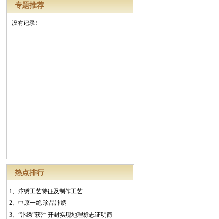
专题推荐
没有记录!
热点排行
1、
汴绣工艺特征及制作工艺
2、
中原一绝 珍品汴绣
3、
“汴绣”获注 开封实现地理标志证明商