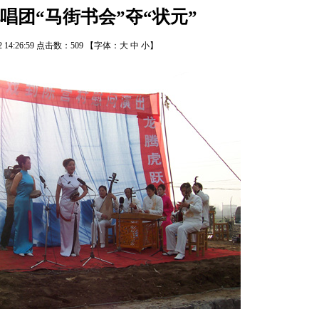
唱团“马街书会”夺“状元”
22 14:26:59 点击数：
509
【字体：
大
中
小
】