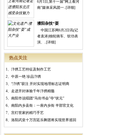
6月1日,第十一届“网上看河
南”媒体采风团一..
[详细]
濮阳杂技“耍
中国江苏网6月2日讯(记
者袁涛)独轮骑车、软功表
演、..
[详细]
热点关注
1、
汴绣工艺特征及制作工艺
2、
中原一绝 珍品汴绣
3、
“汴绣”获注 开封实现地理标志证明商
4、
走进开封体验千年汴绣精髓
5、
南阳市说唱团“马街书会”夺“状元”
6、
南阳内乡县衙：一座内乡衙 半部官文化
7、
宫灯世家的精巧手艺
8、
洛阳武皇十万宫廷乐舞团将实现世界巡回