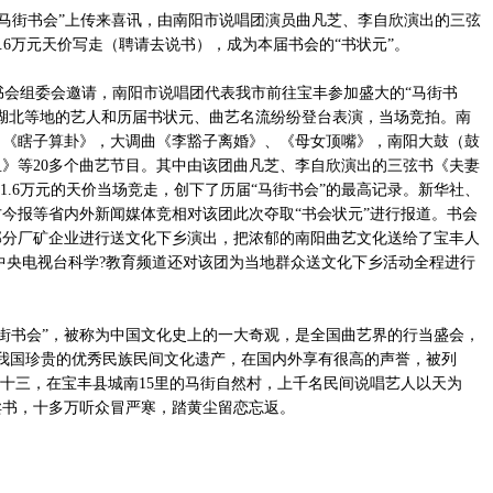
“马街书会”上传来喜讯，由南阳市说唱团演员曲凡芝、李自欣演出的三弦
.6万元天价写走（聘请去说书），成为本届书会的“书状元”。
会组委会邀请，南阳市说唱团代表我市前往宝丰参加盛大的“马街书
湖北等地的艺人和历届书状元、曲艺名流纷纷登台表演，当场竞拍。南
、《瞎子算卦》，大调曲《李豁子离婚》、《母女顶嘴》，南阳大鼓（鼓
》等20多个曲艺节目。其中由该团曲凡芝、李自欣演出的三弦书《夫妻
1.6万元的天价当场竞走，创下了历届“马街书会”的最高记录。新华社、
今报等省内外新闻媒体竞相对该团此次夺取“书会状元”进行报道。书会
部分厂矿企业进行送文化下乡演出，把浓郁的南阳曲艺文化送给了宝丰人
中央电视台科学?教育频道还对该团为当地群众送文化下乡活动全程进行
街书会”，被称为中国文化史上的一大奇观，是全国曲艺界的行当盛会，
是我国珍贵的优秀民族民间文化遗产，在国内外享有很高的声誉，被列
月十三，在宝丰县城南15里的马街自然村，上千名民间说唱艺人以天为
卖书，十多万听众冒严寒，踏黄尘留恋忘返。