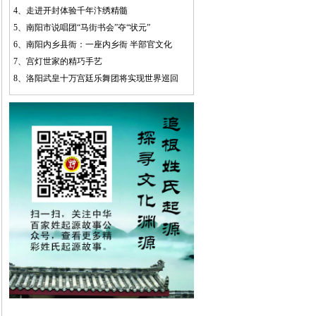
4、
走进开封体验千年汴绣精髓
5、
南阳市说唱团“马街书会”夺“状元”
6、
南阳内乡县衙：一座内乡衙 半部官文化
7、
宫灯世家的精巧手艺
8、
洛阳武皇十万宫廷乐舞团将实现世界巡回