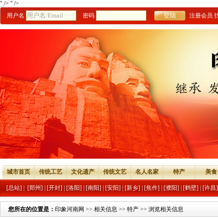
" />
" />
用户名
密码
注册会员
城市首页
传统工艺
文化遗产
传统文艺
名人名家
特产
美食
[总站]
|
[郑州]
|
[开封]
|
[洛阳]
|
[南阳]
|
[安阳]
|
[新乡]
|
[焦作]
|
[濮阳]
|
[鹤壁]
|
[许昌]
您所在的位置是：
印象河南网
>>
相关信息
>>
特产
>> 浏览相关信息