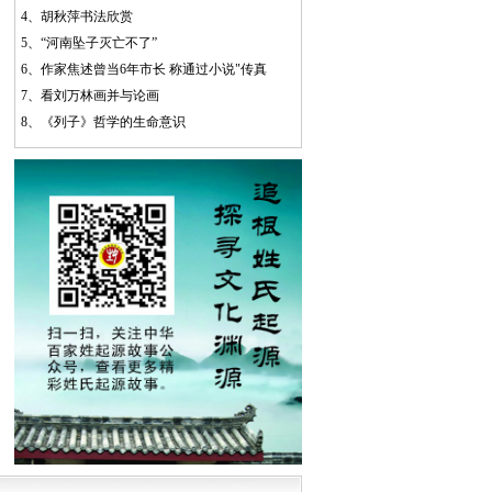
4、
胡秋萍书法欣赏
5、
“河南坠子灭亡不了”
6、
作家焦述曾当6年市长 称通过小说"传真
7、
看刘万林画并与论画
8、
《列子》哲学的生命意识