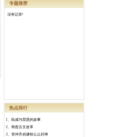
专题推荐
没有记录!
热点排行
1、
阮咸与琵琶的故事
2、
韩愈古文改革
3、
管仲齐劝谏桓公止封禅