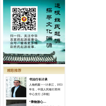
精彩推荐
书法行长计承
人物档案<<<计承江，1953
年生，中国人民银行郑州
中心支行..
[详细]
“乘物游心—