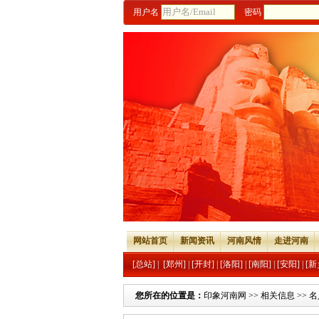
用户名
密码
网站首页
新闻资讯
河南风情
走进河南
[总站]
|
[郑州]
|
[开封]
|
[洛阳]
|
[南阳]
|
[安阳]
|
[新
您所在的位置是：
印象河南网
>>
相关信息
>>
名