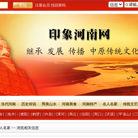
注册会员
找回密码
当代河南
历史传说
秀美山水
河南美食
河南特产
名人名家
传统文艺
乡]
|
[焦作]
|
[濮阳]
|
[鹤壁]
|
[许昌]
|
[漯河]
|
[商丘]
|
[信阳]
|
[周口]
|
[济源]
|
[平顶山]
|
[
人名家
>> 浏览相关信息