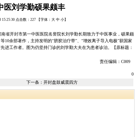
中医刘学勤硕果颇丰
28 15:25:30 点击数：
227
【字体：
大
中
小
】
南省开封市第一中医医院名誉院长刘学勤长期致力于中医事业，硕果颇
10余部著作，主持发明的“脐胶治疗带”、“增效离子导入电极”获国家
市先进工作者。图为仍坚持门诊的刘学勤大夫在为患者诊治。【原标题：
责任编辑：C009
0
下一条：
开封盘鼓威震四方