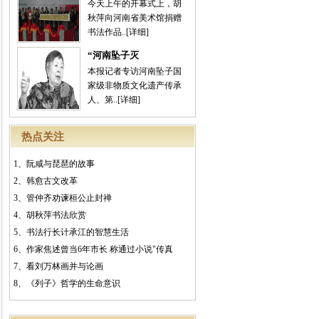
今天上午的开幕式上，胡
秋萍向河南省美术馆捐赠
书法作品..
[详细]
“河南坠子灭
本报记者专访河南坠子国
家级非物质文化遗产传承
人、第..
[详细]
热点关注
1、
阮咸与琵琶的故事
2、
韩愈古文改革
3、
管仲齐劝谏桓公止封禅
4、
胡秋萍书法欣赏
5、
书法行长计承江的智慧生活
6、
作家焦述曾当6年市长 称通过小说"传真
7、
看刘万林画并与论画
8、
《列子》哲学的生命意识