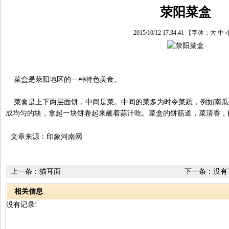
荥阳菜盒
2015/10/12 17:34:41
【字体：
大
中
菜盒是荥阳地区的一种特色美食。
菜盒是上下两层面饼，中间是菜。中间的菜多为时令菜蔬，例如南瓜
成均匀的块，拿起一块饼卷起来蘸着蒜汁吃。菜盒的饼筋道，菜清香，
文章来源：印象河南网
上一条：
猫耳面
下一条：没有
相关信息
没有记录!