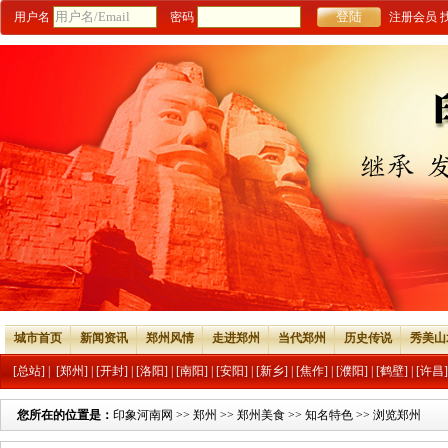
用户名
密码
注册会员
城市首页
新闻资讯
郑州风情
走进郑州
当代郑州
历史传说
秀美山
[总站]
|
[郑州]
|
[开封]
|
[洛阳]
|
[南阳]
|
[安阳]
|
[新乡]
|
[焦作]
|
[濮阳]
|
[鹤壁]
|
[许昌]
您所在的位置是：
印象河南网
>>
郑州
>>
郑州美食
>>
知名特色
>> 浏览郑州