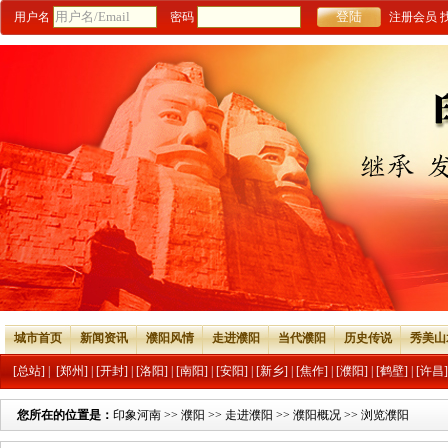
用户名
密码
注册会员
城市首页
新闻资讯
濮阳风情
走进濮阳
当代濮阳
历史传说
秀美山
[总站]
|
[郑州]
|
[开封]
|
[洛阳]
|
[南阳]
|
[安阳]
|
[新乡]
|
[焦作]
|
[濮阳]
|
[鹤壁]
|
[许昌]
您所在的位置是：
印象河南
>>
濮阳
>>
走进濮阳
>>
濮阳概况
>> 浏览濮阳