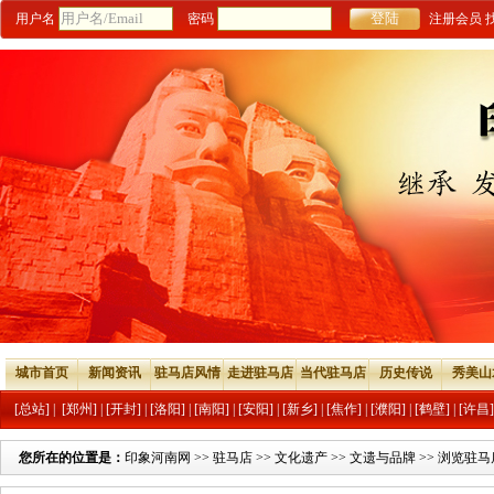
用户名
密码
注册会员
城市首页
新闻资讯
驻马店风情
走进驻马店
当代驻马店
历史传说
秀美山
[总站]
|
[郑州]
|
[开封]
|
[洛阳]
|
[南阳]
|
[安阳]
|
[新乡]
|
[焦作]
|
[濮阳]
|
[鹤壁]
|
[许昌]
您所在的位置是：
印象河南网
>>
驻马店
>>
文化遗产
>>
文遗与品牌
>> 浏览驻马