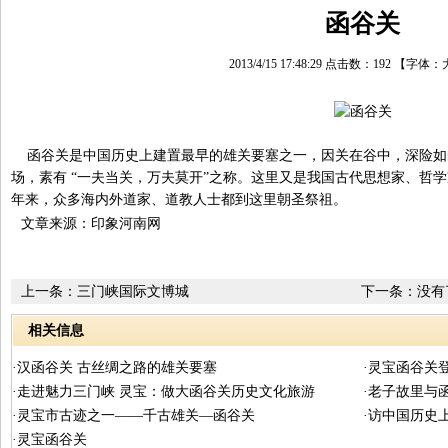
函谷关
2013/4/15 17:48:29 点击数：
192
【字体：
函谷关是中国历史上建置最早的雄关要塞之一，因关在谷中，深险如
场，素有 “一夫当关，万夫莫开”之称。这里又是我国古代思想家、哲
年来，众多海内外道家、道教人士都到这里朝圣祭祖。
文章来源：印象河南网
上一条：
三门峡国际文博城
下一条：没有
相关信息
·汉函谷关 古丝绸之路的雄关要塞
·灵宝函谷关
·走进魅力三门峡 灵宝：做大函谷关历史文化旅游
·老子故里与
·灵宝市古迹之一——千古雄关—函谷关
·访中国历史
·灵宝函谷关