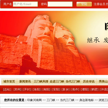
用户名
密码
注册会员
城市首页
新闻资讯
三门峡风情
走进三门峡
当代三门峡
历史传说
秀美山
[总站]
|
[郑州]
|
[开封]
|
[洛阳]
|
[南阳]
|
[安阳]
|
[新乡]
|
[焦作]
|
[濮阳]
|
[鹤壁]
|
[许昌]
您所在的位置是：
印象河南网
>>
三门峡
>>
当代三门峡
>>
身边新地标
>> 浏览