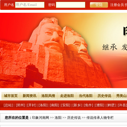
用户名
密码
注册会员
城市首页
新闻资讯
洛阳风情
走进洛阳
当代洛阳
历史传说
秀美山
[总站]
|
[郑州]
|
[开封]
|
[洛阳]
|
[南阳]
|
[安阳]
|
[新乡]
|
[焦作]
|
[濮阳]
|
[鹤壁]
|
[许昌]
您所在的位置是：
印象河南网
>>
洛阳
>>
历史传说
>>
传说传承人物专栏