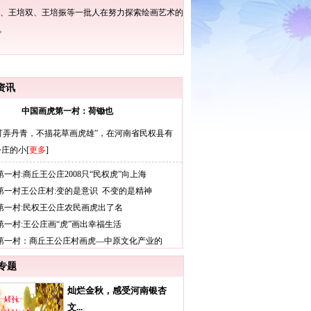
民、王培双、王培振等一批人在努力探索绘画艺术的
。
资讯
中国画虎第一村：荷锄也
可弄丹青，不描花草画虎雄”，在河南省民权县有
庄的小[
更多
]
第一村:商丘王公庄2008只“民权虎”向上海
第一村王公庄村:变的是意识 不变的是精神
第一村:民权王公庄农民画虎出了名
第一村:王公庄画“虎”画出幸福生活
虎第一村：商丘王公庄村画虎—中原文化产业的
专题
灿烂金秋，感受河南银杏
文...