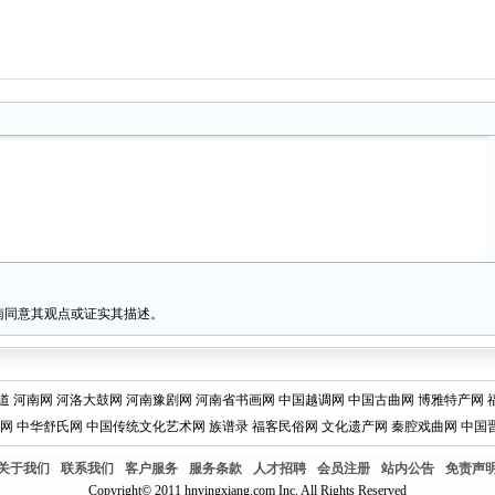
南同意其观点或证实其描述。
道
河南网
河洛大鼓网
河南豫剧网
河南省书画网
中国越调网
中国古曲网
博雅特产网
网
中华舒氏网
中国传统文化艺术网
族谱录
福客民俗网
文化遗产网
秦腔戏曲网
中国
关于我们
联系我们
客户服务
服务条款
人才招聘
会员注册
站内公告
免责声
Copyright© 2011 hnyingxiang.com Inc. All Rights Reserved