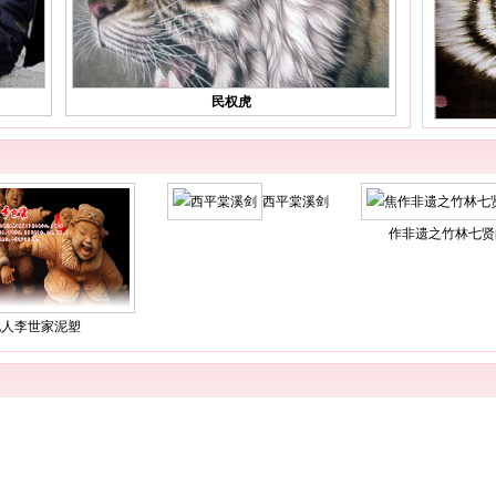
民权虎
西平棠溪剑
作非遗之竹林七贤
泥人李世家泥塑