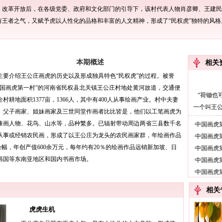
年。改革开放后，在各级党委、政府和文化部门的引导下，该村代表人物肖彦卿、王建
有王者之气，又赋予虎以人性化的品格和丰富的人文精神，形成了“民权虎”独特的风格
本期概述
相关
主要介绍王公庄画虎的历史以及形成独具特色“民权虎”的过程。被誉
中国画虎第一村”的河南省民权县北关镇王公庄村地处黄河故道，交通便
“荷锄也
全村耕地面积1377亩，1366人，其中有400人从事绘画产业。村中夫妻
一个叫王公
、父子画家、姐妹画家及三世同堂作画者比比皆是，他们以工笔画虎为
兼画人物、花鸟、山水等，品种繁多。已辐射带动周边两省三县数千名
·中国画虎
从事或经销农民画，形成了以王公庄为龙头的农民画家群，年绘画作品
·中国画虎
万余幅，年创产值600余万元，每年约有20％的绘画作品远销新加坡、日
·中国画虎
韩国等东南亚地区和国内书画市场。
·中国画虎
·中国画
相关
虎虎生机