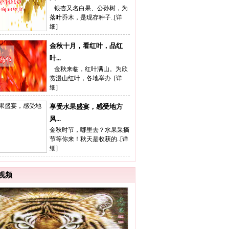
银杏又名白果、公孙树，为
落叶乔木，是现存种子..[
详
细
]
金秋十月，看红叶，品红
叶...
金秋来临，红叶满山。为欣
赏漫山红叶，各地举办..[
详
细
]
享受水果盛宴，感受地方
风...
金秋时节，哪里去？水果采摘
节等你来！秋天是收获的..[
详
细
]
视频