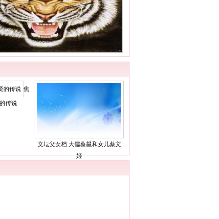
焦
的传说
文坛父女档 大儒蔡邕和女儿蔡文
姬