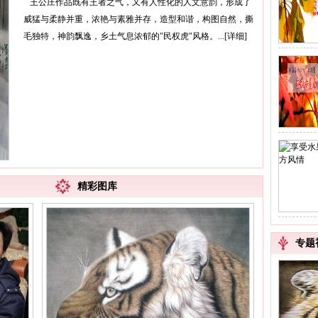
王公庄作品既有王者之气，又有人性化的人文意韵，形成了
威猛与柔静并重，浓艳与素雅并存，造型和谐，构图自然，撕
毛独特，神韵飘逸，乡土气息浓郁的"民权虎"风格。...[
详细
]
精彩图库
专题