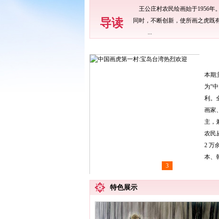
王公庄村农民绘画始于1956
导读
同时，不断创新，使所画之虎既
...
本期
为“
利。
画家
主，
农民
2 
本、
1
2
3
4
5
中国画虎第一村:宝岛台湾热烈欢迎
特色展示
中国画虎第一村：山村以画虎闻名
中国画虎第一村:民权虎接轨市场
“中国画虎第一村”:虎虎生机 喜
中国画虎第一村—民权县王公庄