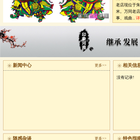
老店现位于朱
米。万同老
1
2
3
4
5
事、戏曲...
详
新闻中心
相关信
更多>>
没有记录!
随感杂谈
特色指
更多>>