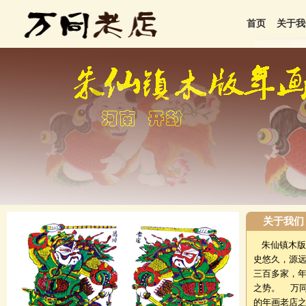
首页
关于我
null
null
null
null
null
关于我们
朱仙镇木版
史悠久，源远
三百多家，
之势。 万同
的年画老店