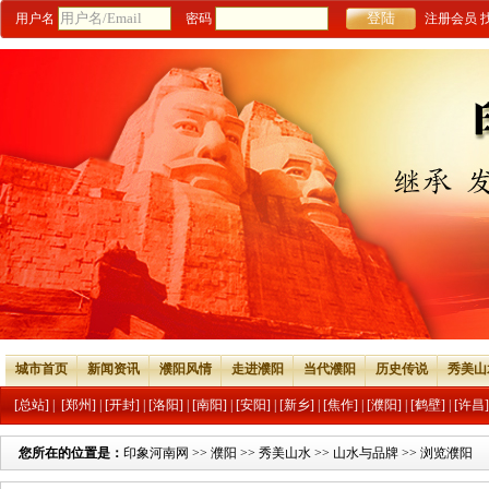
用户名
密码
注册会员
城市首页
新闻资讯
濮阳风情
走进濮阳
当代濮阳
历史传说
秀美山
[总站]
|
[郑州]
|
[开封]
|
[洛阳]
|
[南阳]
|
[安阳]
|
[新乡]
|
[焦作]
|
[濮阳]
|
[鹤壁]
|
[许昌]
您所在的位置是：
印象河南网
>>
濮阳
>>
秀美山水
>>
山水与品牌
>> 浏览濮阳