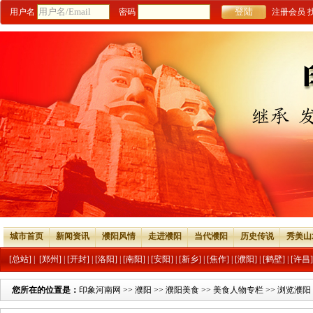
用户名
密码
注册会员
城市首页
新闻资讯
濮阳风情
走进濮阳
当代濮阳
历史传说
秀美山
[总站]
|
[郑州]
|
[开封]
|
[洛阳]
|
[南阳]
|
[安阳]
|
[新乡]
|
[焦作]
|
[濮阳]
|
[鹤壁]
|
[许昌]
您所在的位置是：
印象河南网
>>
濮阳
>>
濮阳美食
>>
美食人物专栏
>> 浏览濮阳