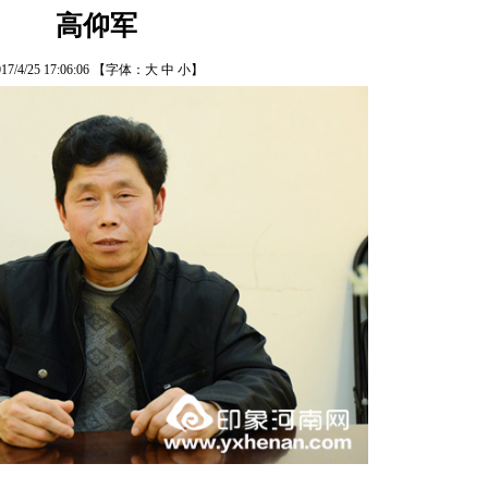
高仰军
17/4/25 17:06:06
【字体：
大
中
小
】