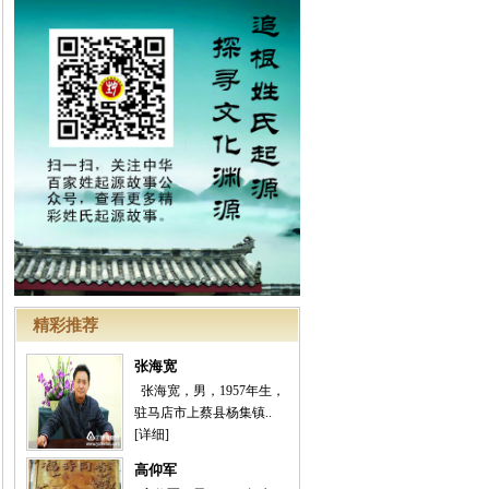
精彩推荐
张海宽
张海宽，男，1957年生，
驻马店市上蔡县杨集镇..
[详细]
高仰军