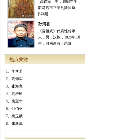
高仰军，男，1963年生，
驻马店市正阳县陡沟镇..
[详细]
孙清香
《扁担戏》代表性传承
人，男，汉族，1928年3月
生，河南新蔡..
[详细]
热点关注
1、
李孝斋
2、
高仰军
3、
张海宽
4、
高庆民
5、
袁宝华
6、
邵伯亚
7、
姚玉娥
8、
张新成