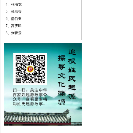
4、
张海宽
5、
孙清香
6、
邵伯亚
7、
高庆民
8、
刘青云