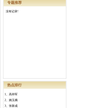
专题推荐
没有记录!
热点排行
1、
高仰军
2、
姚玉娥
3、
张新成