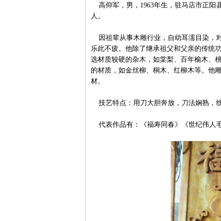
高仰军，男，1963年生，驻马店市正阳
人。
因祖辈从事木雕行业，自幼耳濡目染，对
乐此不疲。他除了继承祖父和父亲的传统
选材质较硬的杂木，如棠梨、百年榆木、
的材质，如金丝柳、桐木、红柳木等。他
材。
技艺特点：用刀大胆奔放，刀法娴熟，线
代表作品有：《福寿同春》《世纪伟人毛