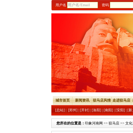
用户名
密码
城市首页
新闻资讯
驻马店风情
走进驻马店
[总站]
|
[郑州]
|
[开封]
|
[洛阳]
|
[南阳]
|
[安阳]
|
[新
您所在的位置是：
印象河南网
>>
驻马店
>>
文化