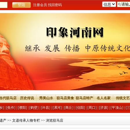
注册会员
找回密码
当代驻马店
历史传说
秀美山水
驻马店美食
驻马店特产
名人名家
传统文艺
乡]
|
[焦作]
|
[濮阳]
|
[鹤壁]
|
[许昌]
|
[漯河]
|
[商丘]
|
[信阳]
|
[周口]
|
[济源]
|
[平顶山]
|
[
遗产
>>
文遗传承人物专栏
>> 浏览驻马店