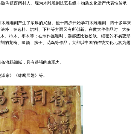
县陡沟镇西闵村人。现为木雕雕刻技艺县级非物质文化遗产代表性传承
木雕雕刻产生了浓厚的兴趣。他十四岁开始学习木雕雕刻，四十多年来
功法外，在选料、烘料、下料等方面又有所创新。在做大件作品时，大多
桃木、柿木、枣木等；在制作匾额时，选那些比较松软、细密的不易变形
雕刻的龙椅、匾额、狮子、花鸟等作品，大都以中国的传统文化元素为题
条流畅细腻，具有很强的表现力。
泽东》《雄鹰展翅》等。